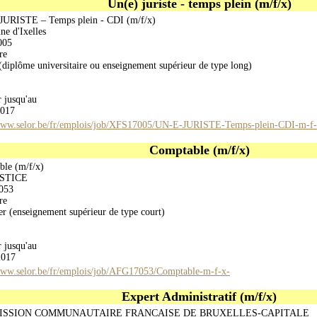
Un(e) juriste - temps plein (m/f/x)
JURISTE – Temps plein - CDI (m/f/x)
e d'Ixelles
005
re
(diplôme universitaire ou enseignement supérieur de type long)
r jusqu'au
2017
/www.selor.be/fr/emplois/job/XFS17005/UN-E-JURISTE-Temps-plein-CDI-m-f-
Comptable (m/f/x)
le (m/f/x)
USTICE
053
re
er (enseignement supérieur de type court)
r jusqu'au
2017
www.selor.be/fr/emplois/job/AFG17053/Comptable-m-f-x-
Expert Administratif (m/f/x)
SSION COMMUNAUTAIRE FRANCAISE DE BRUXELLES-CAPITALE