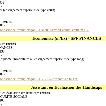
032
re
er (enseignement supérieur de type court)
r jusqu'au
2017
www.selor.be/fr/emplois/job/AFB17032/Expert-administratif-m-f-x-
Economiste (m/f/x) - SPF FINANCES
ste (m/f/x)
INANCES
137
re
(diplôme universitaire ou enseignement supérieur de type long)
r jusqu'au
2017
www.selor.be/fr/emplois/job/AFG17137/Economiste-m-f-x-
Assistant en Evaluation des Handicaps
nt en évaluation des handicaps (m/f/x)
ECURITE SOCIALE
105
re