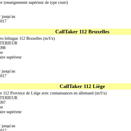
er (enseignement supérieur de type court)
r jusqu'au
2017
CallTaker 112 Bruxelles
ers bilingue 112 Bruxelles (m/f/x)
NTERIEUR
098
re
ire supérieur
r jusqu'au
2017
CallTaker 112 Liège
er 112 Province de Liège avec connaissances en allemand (m/f/x)
NTERIEUR
097
re
ire supérieur
r jusqu'au
2017