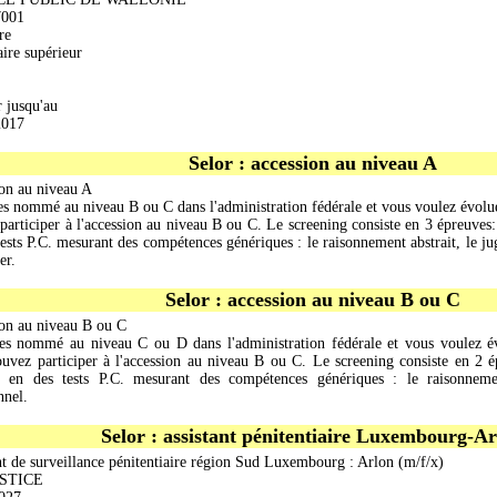
001
re
ire supérieur
r jusqu'au
2017
Selor : accession au niveau A
on au niveau A
es nommé au niveau B ou C dans l'administration fédérale et vous voulez évolue
participer à l'accession au niveau B ou C. Le screening consiste en 3 épreuves:
tests P.C. mesurant des compétences génériques : le raisonnement abstrait, le ju
er.
Selor : accession au niveau B ou C
on au niveau B ou C
es nommé au niveau C ou D dans l'administration fédérale et vous voulez év
uvez participer à l'accession au niveau B ou C. Le screening consiste en 2 é
e en des tests P.C. mesurant des compétences génériques : le raisonneme
nnel.
Selor : assistant pénitentiaire Luxembourg-A
nt de surveillance pénitentiaire région Sud Luxembourg : Arlon (m/f/x)
USTICE