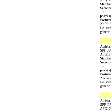
AFG17
Statutai
Seconda
10
poste(s)
Postule
20-02-
Le scre
génériqu
Assista
SPF J
AFG17
Statutai
Seconda
10
poste(s)
Postule
20-02-
Le scre
génériqu
Assistan
SPF J
AFG17