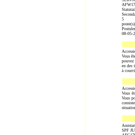
AFW17
Statutai
Seconda
5
poste(s)
Postule
08-05-
Accessi
Vous êt
pouvez 
en des 
à courri
Accessi
Vous êt
Vous po
consist
situatio
Assista
SPF J