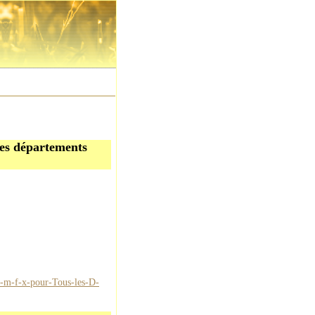
les départements
B-m-f-x-pour-Tous-les-D-