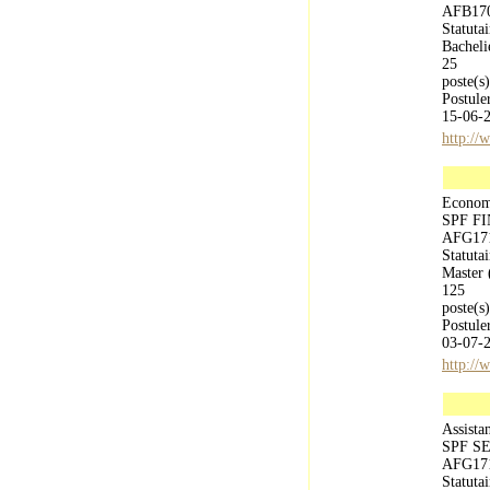
AFB17
Statutai
Bacheli
25
poste(s)
Postule
15-06-
http://
Economi
SPF F
AFG17
Statutai
Master 
125
poste(s)
Postule
03-07-
http://
Assista
SPF S
AFG17
Statutai