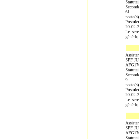
Statutai
Seconda
61
poste(s)
Postule
20-02-
Le scre
génériqu
Assistan
SPF J
AFG17
Statutai
Seconda
9
poste(s)
Postule
20-02-
Le scre
génériqu
Assista
SPF J
AFG17
Statutai