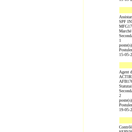
Assistan
SPF I
MFG17
Marché 
Seconda
1
poste(s)
Postule
15-05-
Agent d
ACTIR
AFB17
Statutai
Seconda
2
poste(s)
Postule
19-05-
Contrôl
SERVI