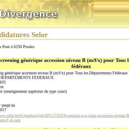
idatures Selor
u Pont à 6250 Presles
creening générique accession niveau B (m/f/x) pour Tous 
fédéraux
ng générique accession niveau B (m/f/x) pour Tous les Départements Fédéraux
 DEPARTEMENTS FEDERAUX
103
on
er (enseignement supérieur de type court)
r jusqu'au
2017
www.selor.be/fr/emplois/job/AFG17103/Screening-g-n-rique-accession-niveau-
nts-F-d-raux