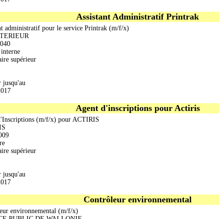
Assistant Administratif Printrak
t administratif pour le service Printrak (m/f/x)
NTERIEUR
040
interne
ire supérieur
r jusqu'au
2017
Agent d'inscriptions pour Actiris
'Inscriptions (m/f/x) pour ACTIRIS
IS
009
re
ire supérieur
r jusqu'au
2017
Contrôleur environnemental
eur environnemental (m/f/x)
CE PUBLIC DE WALLONIE