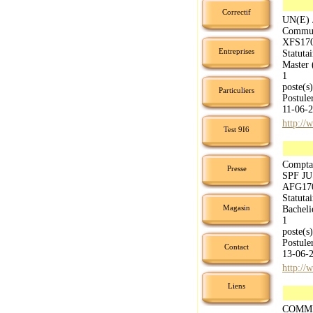
Correctif
UN(E) 
Commun
XFS17
Entreprises
Statutai
Master 
1
poste(s)
Particuliers
Postule
11-06-
http:/
Test 9I6
Comptab
Presse
SPF J
AFG17
Statutai
Magasin
Bacheli
1
poste(s)
Postule
Contact
13-06-
http://
Liens
COMMI