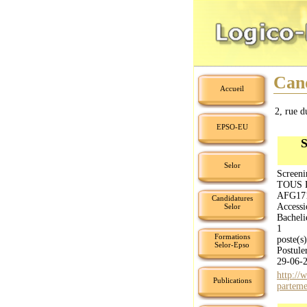
Cand
Accueil
2, rue d
EPSO-EU
S
Selor
Screeni
TOUS
AFG17
Candidatures
Accessi
Selor
Bacheli
1
Formations
poste(s)
Selor-Epso
Postule
29-06-
http://
Publications
parteme