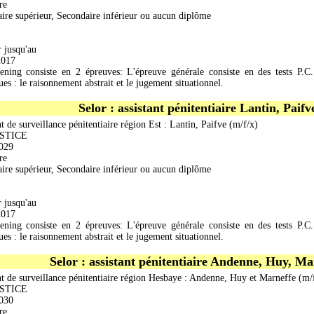
re
ire supérieur, Secondaire inférieur ou aucun diplôme
r jusqu'au
2017
ening consiste en 2 épreuves: L'épreuve générale consiste en des tests P.
es : le raisonnement abstrait et le jugement situationnel.
Selor : assistant pénitentiaire Lantin, Paifv
t de surveillance pénitentiaire région Est : Lantin, Paifve (m/f/x)
USTICE
029
re
ire supérieur, Secondaire inférieur ou aucun diplôme
r jusqu'au
2017
ening consiste en 2 épreuves: L'épreuve générale consiste en des tests P.
es : le raisonnement abstrait et le jugement situationnel.
Selor : assistant pénitentiaire Andenne, Huy, Ma
nt de surveillance pénitentiaire région Hesbaye : Andenne, Huy et Marneffe (m/
USTICE
030
re