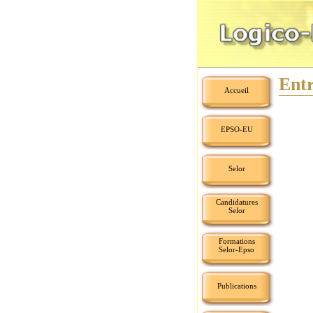
Entr
Accueil
EPSO-EU
Selor
Candidatures
Selor
Formations
Selor-Epso
Publications