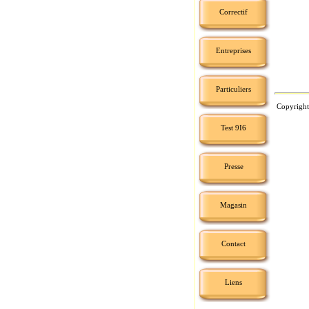
Correctif
Entreprises
Particuliers
Copyright
Test 9I6
Presse
Magasin
Contact
Liens